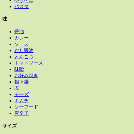
やきそば
パスタ
味
醤油
カレー
ソース
だし醤油
とんこつ
トマトソース
味噌
お好み焼き
担々麺
塩
チーズ
キムチ
シーフード
唐辛子
サイズ