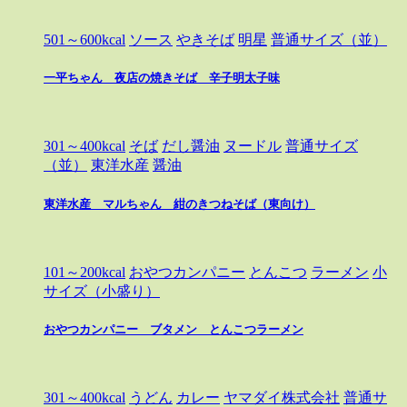
501～600kcal
ソース
やきそば
明星
普通サイズ（並）
一平ちゃん 夜店の焼きそば 辛子明太子味
301～400kcal
そば
だし醤油
ヌードル
普通サイズ
（並）
東洋水産
醤油
東洋水産 マルちゃん 紺のきつねそば（東向け）
101～200kcal
おやつカンパニー
とんこつ
ラーメン
小
サイズ（小盛り）
おやつカンパニー ブタメン とんこつラーメン
301～400kcal
うどん
カレー
ヤマダイ株式会社
普通サ