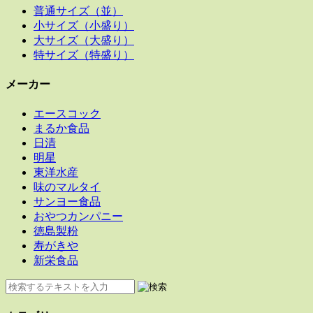
普通サイズ（並）
小サイズ（小盛り）
大サイズ（大盛り）
特サイズ（特盛り）
メーカー
エースコック
まるか食品
日清
明星
東洋水産
味のマルタイ
サンヨー食品
おやつカンパニー
徳島製粉
寿がきや
新栄食品