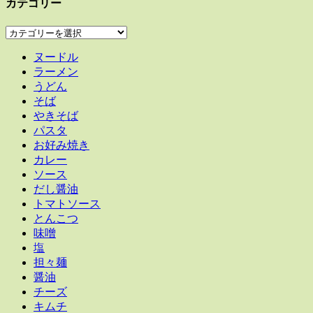
カテゴリー
カ
テ
ヌードル
ゴ
ラーメン
リ
うどん
ー
そば
やきそば
パスタ
お好み焼き
カレー
ソース
だし醤油
トマトソース
とんこつ
味噌
塩
担々麺
醤油
チーズ
キムチ