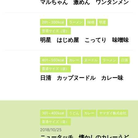
マルちゃん 激めん ワンタンメン
201～300kcal
ラーメン
味噌
明星
普通サイズ（並）
明星 はじめ屋 こってり 味噌味
401～500kcal
カレー
ヌードル
ラーメン
日清
普通サイズ（並）
日清 カップヌードル カレー味
301～400kcal
うどん
カレー
ヤマダイ株式会社
普通サイズ（並）
2018/10/25
ニュータッチ 懐かしのカレーうど