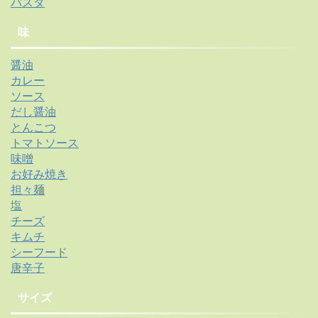
パスタ
味
醤油
カレー
ソース
だし醤油
とんこつ
トマトソース
味噌
お好み焼き
担々麺
塩
チーズ
キムチ
シーフード
唐辛子
サイズ