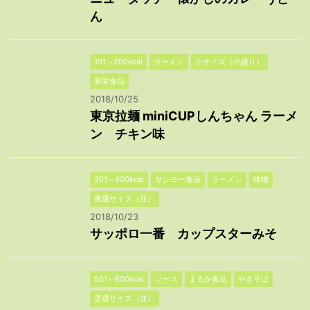
ん
101～200kcal
ラーメン
小サイズ（小盛り）
新栄食品
2018/10/25
東京拉麺 miniCUPしんちゃん ラーメ
ン チキン味
301～400kcal
サンヨー食品
ラーメン
味噌
普通サイズ（並）
2018/10/23
サッポロ一番 カップスターみそ
501～600kcal
ソース
まるか食品
やきそば
普通サイズ（並）