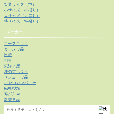
普通サイズ（並）
小サイズ（小盛り）
大サイズ（大盛り）
特サイズ（特盛り）
メーカー
エースコック
まるか食品
日清
明星
東洋水産
味のマルタイ
サンヨー食品
おやつカンパニー
徳島製粉
寿がきや
新栄食品