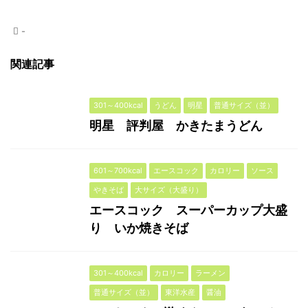
-
関連記事
301～400kcal
うどん
明星
普通サイズ（並）
明星 評判屋 かきたまうどん
601～700kcal
エースコック
カロリー
ソース
やきそば
大サイズ（大盛り）
エースコック スーパーカップ大盛
り いか焼きそば
301～400kcal
カロリー
ラーメン
普通サイズ（並）
東洋水産
醤油