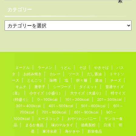
カテゴリー
ヌードル
ラーメン
うどん
そば
やきそば
パス
タ
お好み焼き
カレー
ソース
だし醤油
トマトソ
ース
とんこつ
味噌
塩
担々麺
醤油
チーズ
キムチ
唐辛子
シーフード
ダイエット
普通サイズ
（並）
小サイズ（小盛り）
大サイズ（大盛り）
特サイズ
（特盛り）
0～100kcal
101～200kcal
201～300kcal
301～400kcal
401～500kcal
501～600kcal
601～
700kcal
701～800kcal
801～900kcal
901～
1000kcal
エースコック
おやつカンパニー
サンヨー食
品
まるか食品
味のマルタイ
徳島製粉
日清
明
星
東洋水産
寿がきや
新栄食品