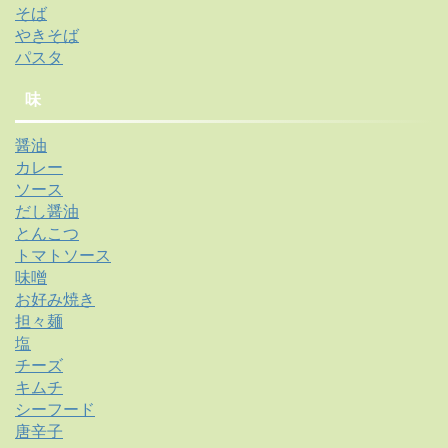
そば
やきそば
パスタ
味
醤油
カレー
ソース
だし醤油
とんこつ
トマトソース
味噌
お好み焼き
担々麺
塩
チーズ
キムチ
シーフード
唐辛子