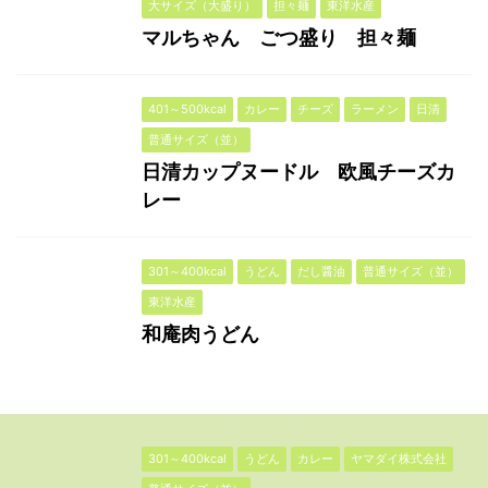
大サイズ（大盛り）
担々麺
東洋水産
マルちゃん ごつ盛り 担々麺
401～500kcal
カレー
チーズ
ラーメン
日清
普通サイズ（並）
日清カップヌードル 欧風チーズカ
レー
301～400kcal
うどん
だし醤油
普通サイズ（並）
東洋水産
和庵肉うどん
301～400kcal
うどん
カレー
ヤマダイ株式会社