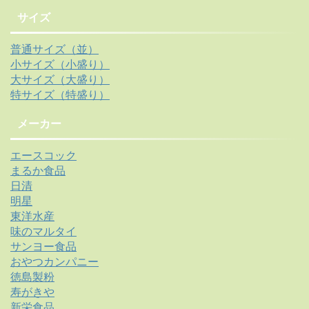
サイズ
普通サイズ（並）
小サイズ（小盛り）
大サイズ（大盛り）
特サイズ（特盛り）
メーカー
エースコック
まるか食品
日清
明星
東洋水産
味のマルタイ
サンヨー食品
おやつカンパニー
徳島製粉
寿がきや
新栄食品