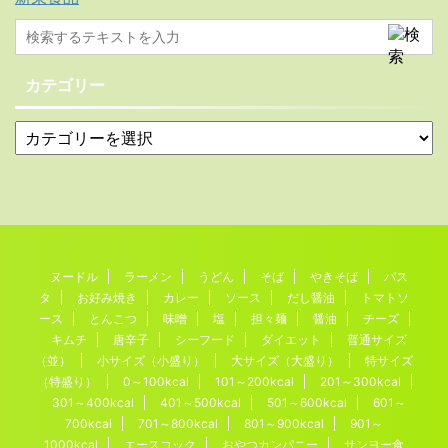
カテゴリー
ヌードル
ラーメン
うどん
そば
やきそば
パス
タ
お好み焼き
カレー
ソース
だし醤油
トマトソ
ース
とんこつ
味噌
塩
担々麺
醤油
チーズ
キムチ
唐辛子
シーフード
ダイエット
普通サイズ
（並）
小サイズ（小盛り）
大サイズ（大盛り）
特サイズ
（特盛り）
0～100kcal
101～200kcal
201～300kcal
301～400kcal
401～500kcal
501～600kcal
601～
700kcal
701～800kcal
801～900kcal
901～
1000kcal
エースコック
おやつカンパニー
サンヨー食