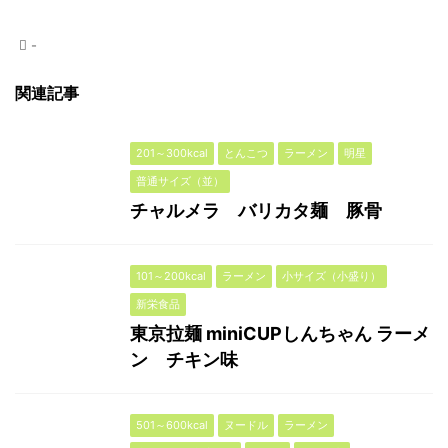
-
関連記事
201～300kcal
とんこつ
ラーメン
明星
普通サイズ（並）
チャルメラ バリカタ麺 豚骨
101～200kcal
ラーメン
小サイズ（小盛り）
新栄食品
東京拉麺 miniCUPしんちゃん ラーメ
ン チキン味
501～600kcal
ヌードル
ラーメン