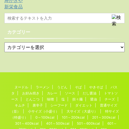
寿がきや
新栄食品
カテゴリー
ヌードル
ラーメン
うどん
そば
やきそば
パス
タ
お好み焼き
カレー
ソース
だし醤油
トマトソ
ース
とんこつ
味噌
塩
担々麺
醤油
チーズ
キムチ
唐辛子
シーフード
ダイエット
普通サイズ
（並）
小サイズ（小盛り）
大サイズ（大盛り）
特サイズ
（特盛り）
0～100kcal
101～200kcal
201～300kcal
301～400kcal
401～500kcal
501～600kcal
601～