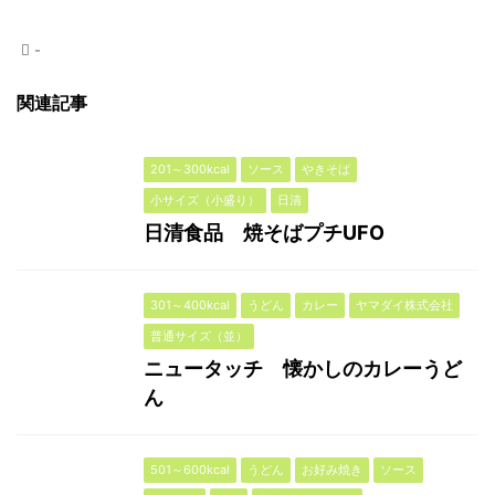
-
関連記事
201～300kcal
ソース
やきそば
小サイズ（小盛り）
日清
日清食品 焼そばプチUFO
301～400kcal
うどん
カレー
ヤマダイ株式会社
普通サイズ（並）
ニュータッチ 懐かしのカレーうど
ん
501～600kcal
うどん
お好み焼き
ソース