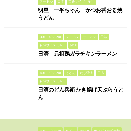
ヌードル
日清
普通サイズ（並）
明星 一平ちゃん かつお香おる焼
うどん
301～400kcal
ヌードル
ラーメン
日清
普通サイズ（並）
醤油
日清 元祖鶏ガラチキンラーメン
401～500kcal
うどん
だし醤油
日清
普通サイズ（並）
日清のどん兵衛 かき揚げ天ぷらうど
ん
301～400kcal
うどん
カレー
ヤマダイ株式会社