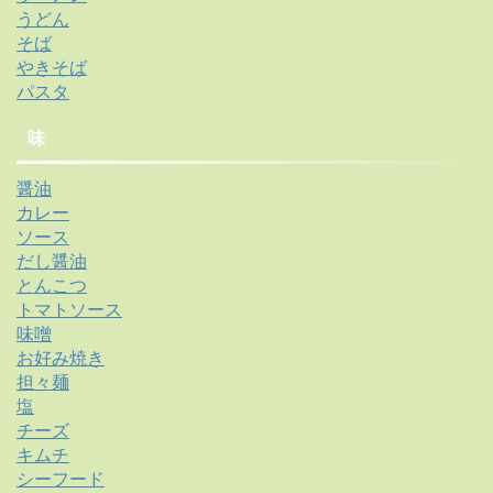
うどん
そば
やきそば
パスタ
味
醤油
カレー
ソース
だし醤油
とんこつ
トマトソース
味噌
お好み焼き
担々麺
塩
チーズ
キムチ
シーフード