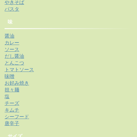
やきそば
パスタ
味
醤油
カレー
ソース
だし醤油
とんこつ
トマトソース
味噌
お好み焼き
担々麺
塩
チーズ
キムチ
シーフード
唐辛子
サイズ