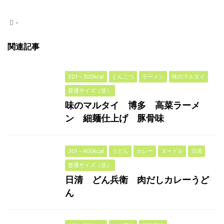
-
関連記事
201～300kcal
とんこつ
ラーメン
味のマルタイ
普通サイズ（並）
味のマルタイ 博多 高菜ラーメ
ン 細麺仕上げ 豚骨味
301～400kcal
うどん
カレー
ヌードル
日清
普通サイズ（並）
日清 どん兵衛 肉だしカレーうど
ん