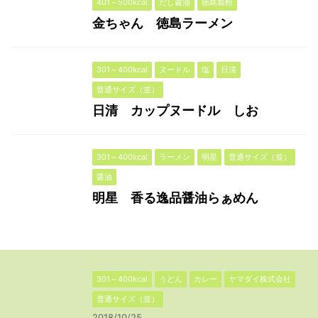
401～500kcal
だし醤油
徳島製粉
金ちゃん 徳島ラーメン
301～400kcal
ヌードル
塩
日清
普通サイズ（並）
日清 カップヌードル しお
301～400kcal
ラーメン
明星
普通サイズ（並）
醤油
明星 香る逸品醤油らぁめん
301～400kcal
うどん
カレー
ヤマダイ株式会社
普通サイズ（並）
2018/10/25