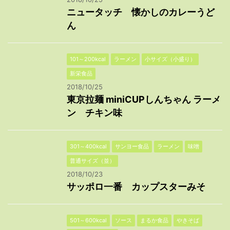
ニュータッチ 懐かしのカレーうど
ん
101～200kcal
ラーメン
小サイズ（小盛り）
新栄食品
2018/10/25
東京拉麺 miniCUPしんちゃん ラーメ
ン チキン味
301～400kcal
サンヨー食品
ラーメン
味噌
普通サイズ（並）
2018/10/23
サッポロ一番 カップスターみそ
501～600kcal
ソース
まるか食品
やきそば