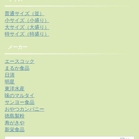
普通サイズ（並）
小サイズ（小盛り）
大サイズ（大盛り）
特サイズ（特盛り）
メーカー
エースコック
まるか食品
日清
明星
東洋水産
味のマルタイ
サンヨー食品
おやつカンパニー
徳島製粉
寿がきや
新栄食品