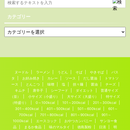
カテゴリー
ヌードル
ラーメン
うどん
そば
やきそば
パス
タ
お好み焼き
カレー
ソース
だし醤油
トマトソ
ース
とんこつ
味噌
塩
担々麺
醤油
チーズ
キムチ
唐辛子
シーフード
ダイエット
普通サイズ
（並）
小サイズ（小盛り）
大サイズ（大盛り）
特サイズ
（特盛り）
0～100kcal
101～200kcal
201～300kcal
301～400kcal
401～500kcal
501～600kcal
601～
700kcal
701～800kcal
801～900kcal
901～
1000kcal
エースコック
おやつカンパニー
サンヨー食
品
まるか食品
味のマルタイ
徳島製粉
日清
明