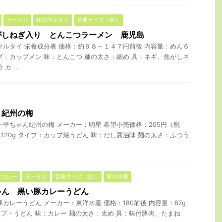
ラーメン
味のマルタイ
普通サイズ（並）
がしねぎ入り とんこつラーメン 鹿児島
マルタイ 栄養成分表 価格：約９８～１４７円前後 内容量：めん６
プ：カップメン 味：とんこつ 麺の太さ：細め 具：ネギ、焦がしネ
 ...
 紀州の梅
一平ちゃん紀州の梅 メーカー：明星 希望小売価格：205円（税
めん120g タイプ：カップ焼うどん 味：だし醤油味 麺の太さ：ふつう
カレー
ヌードル
普通サイズ（並）
東洋水産
ゃん 黒い豚カレーうどん
カレーうどん メーカー：東洋水産 価格：180前後 内容量：87g
カップ・うどん 味：カレー 麺の太さ：太め 具：味付豚肉、たまね