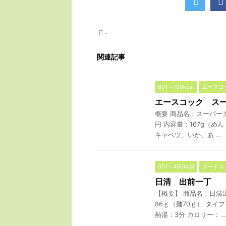
-
関連記事
601～700kcal
エースコ
エースコック ス
概要 商品名：スーパー
円 内容量：167g（め
キャベツ、いか、あ ...
301～400kcal
ヌードル
日清 出前一丁
【概要】 商品名：日清
86ｇ（麺70ｇ） タイ
熱湯：3分 カロリー： ..