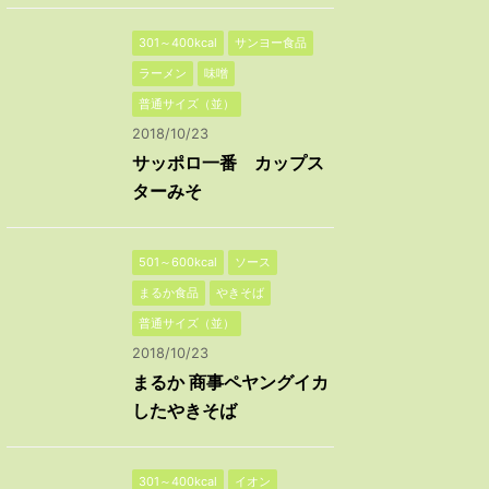
301～400kcal
サンヨー食品
ラーメン
味噌
普通サイズ（並）
2018/10/23
サッポロ一番 カップス
ターみそ
501～600kcal
ソース
まるか食品
やきそば
普通サイズ（並）
2018/10/23
まるか 商事ペヤングイカ
したやきそば
301～400kcal
イオン