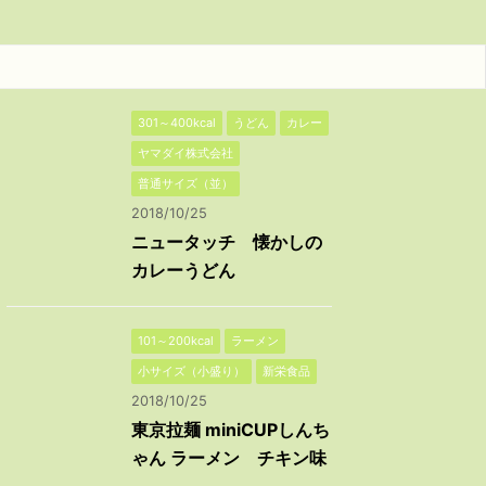
301～400kcal
うどん
カレー
ヤマダイ株式会社
普通サイズ（並）
2018/10/25
ニュータッチ 懐かしの
カレーうどん
101～200kcal
ラーメン
小サイズ（小盛り）
新栄食品
2018/10/25
東京拉麺 miniCUPしんち
ゃん ラーメン チキン味