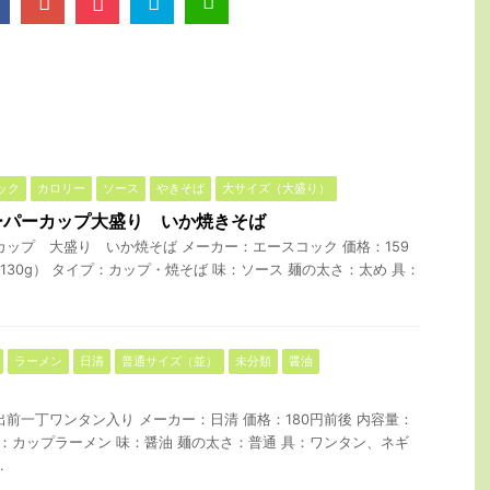
ック
カロリー
ソース
やきそば
大サイズ（大盛り）
ーパーカップ大盛り いか焼きそば
カップ 大盛り いか焼そば メーカー：エースコック 価格：159
ん 130g） タイプ：カップ・焼そば 味：ソース 麺の太さ：太め 具：
ラーメン
日清
普通サイズ（並）
未分類
醤油
出前一丁ワンタン入り メーカー：日清 価格：180円前後 内容量：
プ：カップラーメン 味：醤油 麺の太さ：普通 具：ワンタン、ネギ
.