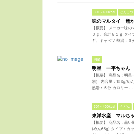
301～400kcal
とんこつ
味のマルタイ 焦
【概要】 メーカー味の
０ｇ、合計８１ｇ タイ
ギ、キャベツ 熱湯：３分 カ
明星
明星 一平ちゃん
【概要】 商品名：明星
別） 内容量：153g/
熱湯：５分 カロリー ...
301～400kcal
うどん
東洋水産 マルち
【概要】 商品名：黒い豚
(めん66g) タイプ：