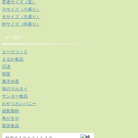
普通サイズ（並）
小サイズ（小盛り）
大サイズ（大盛り）
特サイズ（特盛り）
メーカー
エースコック
まるか食品
日清
明星
東洋水産
味のマルタイ
サンヨー食品
おやつカンパニー
徳島製粉
寿がきや
新栄食品