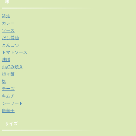
味
醤油
カレー
ソース
だし醤油
とんこつ
トマトソース
味噌
お好み焼き
担々麺
塩
チーズ
キムチ
シーフード
唐辛子
サイズ