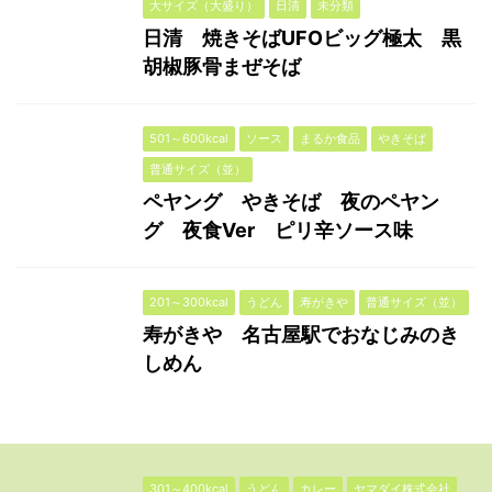
大サイズ（大盛り）
日清
未分類
日清 焼きそばUFOビッグ極太 黒
胡椒豚骨まぜそば
501～600kcal
ソース
まるか食品
やきそば
普通サイズ（並）
ペヤング やきそば 夜のペヤン
グ 夜食Ver ピリ辛ソース味
201～300kcal
うどん
寿がきや
普通サイズ（並）
寿がきや 名古屋駅でおなじみのき
しめん
301～400kcal
うどん
カレー
ヤマダイ株式会社