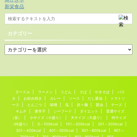
新栄食品
カテゴリー
ヌードル
ラーメン
うどん
そば
やきそば
パス
タ
お好み焼き
カレー
ソース
だし醤油
トマトソ
ース
とんこつ
味噌
塩
担々麺
醤油
チーズ
キムチ
唐辛子
シーフード
ダイエット
普通サイズ
（並）
小サイズ（小盛り）
大サイズ（大盛り）
特サイズ
（特盛り）
0～100kcal
101～200kcal
201～300kcal
301～400kcal
401～500kcal
501～600kcal
601～
700kcal
701～800kcal
801～900kcal
901～