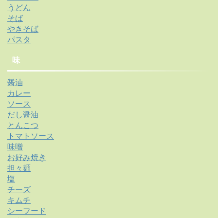
うどん
そば
やきそば
パスタ
味
醤油
カレー
ソース
だし醤油
とんこつ
トマトソース
味噌
お好み焼き
担々麺
塩
チーズ
キムチ
シーフード