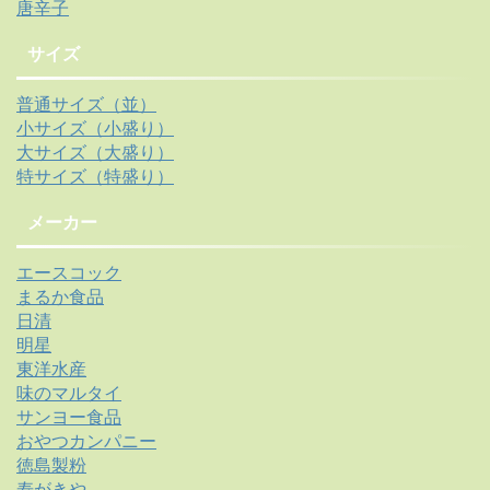
唐辛子
サイズ
普通サイズ（並）
小サイズ（小盛り）
大サイズ（大盛り）
特サイズ（特盛り）
メーカー
エースコック
まるか食品
日清
明星
東洋水産
味のマルタイ
サンヨー食品
おやつカンパニー
徳島製粉
寿がきや