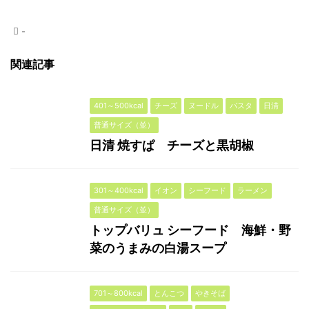
-
関連記事
401～500kcal
チーズ
ヌードル
パスタ
日清
普通サイズ（並）
日清 焼すぱ チーズと黒胡椒
301～400kcal
イオン
シーフード
ラーメン
普通サイズ（並）
トップバリュ シーフード 海鮮・野
菜のうまみの白湯スープ
701～800kcal
とんこつ
やきそば