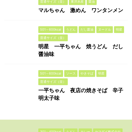
普通サイズ（並）
東洋水産
醤油
マルちゃん 激めん ワンタンメン
501～600kcal
うどん
だし醤油
ヌードル
明星
普通サイズ（並）
明星 一平ちゃん 焼うどん だし
醤油味
501～600kcal
ソース
やきそば
明星
普通サイズ（並）
一平ちゃん 夜店の焼きそば 辛子
明太子味
301～400kcal
うどん
カレー
ヤマダイ株式会社