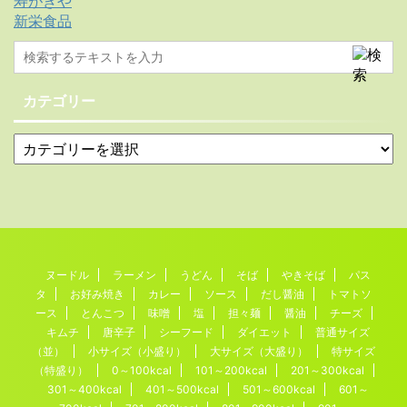
寿がきや
新栄食品
カテゴリー
ヌードル
ラーメン
うどん
そば
やきそば
パス
タ
お好み焼き
カレー
ソース
だし醤油
トマトソ
ース
とんこつ
味噌
塩
担々麺
醤油
チーズ
キムチ
唐辛子
シーフード
ダイエット
普通サイズ
（並）
小サイズ（小盛り）
大サイズ（大盛り）
特サイズ
（特盛り）
0～100kcal
101～200kcal
201～300kcal
301～400kcal
401～500kcal
501～600kcal
601～