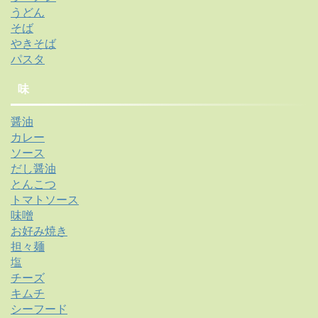
うどん
そば
やきそば
パスタ
味
醤油
カレー
ソース
だし醤油
とんこつ
トマトソース
味噌
お好み焼き
担々麺
塩
チーズ
キムチ
シーフード