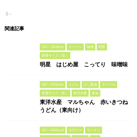
-
関連記事
201～300kcal
ラーメン
味噌
明星
普通サイズ（並）
明星 はじめ屋 こってり 味噌味
401～500kcal
うどん
だし醤油
ヌードル
普通サイズ（並）
東洋水産
醤油
東洋水産 マルちゃん 赤いきつね
うどん（東向け）
301～400kcal
カロリー
ラーメン