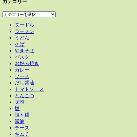
カテゴリー
カ
テ
ヌードル
ゴ
ラーメン
リ
うどん
ー
そば
やきそば
パスタ
お好み焼き
カレー
ソース
だし醤油
トマトソース
とんこつ
味噌
塩
担々麺
醤油
チーズ
キムチ