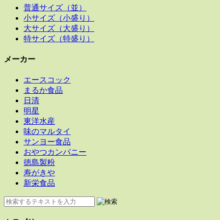
普通サイズ（並）
小サイズ（小盛り）
大サイズ（大盛り）
特サイズ（特盛り）
メーカー
エースコック
まるか食品
日清
明星
東洋水産
味のマルタイ
サンヨー食品
おやつカンパニー
徳島製粉
寿がきや
新栄食品