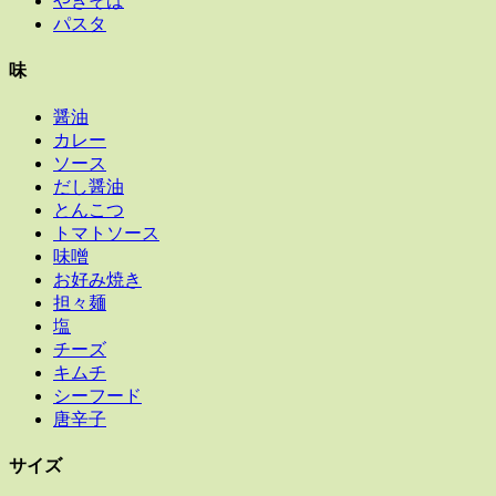
やきそば
パスタ
味
醤油
カレー
ソース
だし醤油
とんこつ
トマトソース
味噌
お好み焼き
担々麺
塩
チーズ
キムチ
シーフード
唐辛子
サイズ