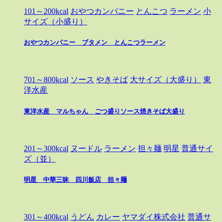
101～200kcal
おやつカンパニー
とんこつ
ラーメン
小
サイズ（小盛り）
おやつカンパニー ブタメン とんこつラーメン
701～800kcal
ソース
やきそば
大サイズ（大盛り）
東
洋水産
東洋水産 マルちゃん ごつ盛りソース焼きそば大盛り
201～300kcal
ヌードル
ラーメン
担々麺
明星
普通サイ
ズ（並）
明星 中華三昧 四川飯店 担々麺
301～400kcal
うどん
カレー
ヤマダイ株式会社
普通サ