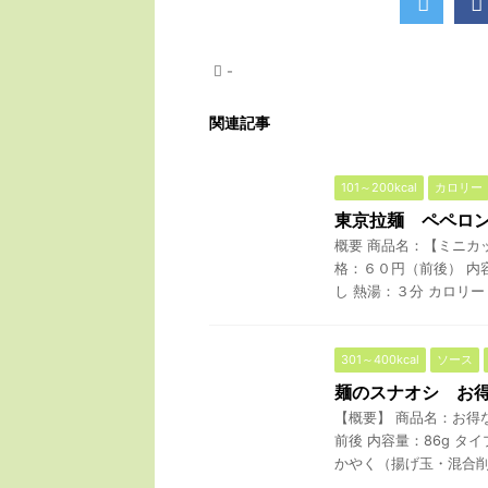
-
関連記事
101～200kcal
カロリー
東京拉麺 ペペロ
概要 商品名：【ミニカ
格：６０円（前後） 内容
し 熱湯：３分 カロリー： 
301～400kcal
ソース
麺のスナオシ お
【概要】 商品名：お得
前後 内容量：86g タ
かやく（揚げ玉・混合削り 