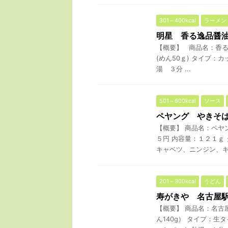
301～400kcal
ラーメン
明星 香る逸品醤
【概要】 商品名：香る
(めん50ｇ) タイプ：
湯 ３分 ...
501～600kcal
ソース
ペヤング やきそば
【概要】 商品名：ペヤ
５円 内容量：１２１ｇ
キャベツ、ニンジン、キク
201～300kcal
うどん
寿がきや 名古屋
【概要】 商品名：名古
ん140g） タイプ：生