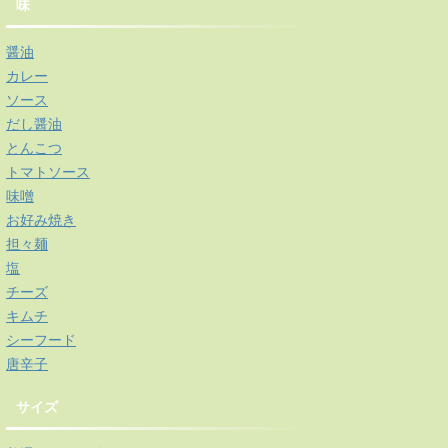
味
醤油
カレー
ソース
だし醤油
とんこつ
トマトソース
味噌
お好み焼き
担々麺
塩
チーズ
キムチ
シーフード
唐辛子
サイズ