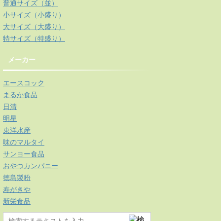
普通サイズ（並）
小サイズ（小盛り）
大サイズ（大盛り）
特サイズ（特盛り）
メーカー
エースコック
まるか食品
日清
明星
東洋水産
味のマルタイ
サンヨー食品
おやつカンパニー
徳島製粉
寿がきや
新栄食品