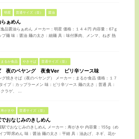
明星
普通サイズ（並）
醤油
油らぁめん
逸品醤油らぁめん メーカー：明星 価格：１４４円 内容量：67ｇ
カップ麺 味：醤油 麺の太さ：細麺 具：味付豚肉、メンマ、ねぎ 熱
まるか食品
やきそば
普通サイズ（並）
 夜のペヤング 夜食Ver ピリ辛ソース味
ング焼きそば（夜のペヤング） メーカー：まるか食品 価格：１７
 タイプ：カップラーメン 味：ピリ辛ソース 麺の太さ；普通 具：
ラゲ、 ...
寿がきや
普通サイズ（並）
駅でおなじみのきしめん
屋駅でおなじみのきしめん メーカー：寿がきや 内容量：155g（め
タイプ即席めん 味：醤油 麺の太さ：平細 具：油あげ、ネギ、花か