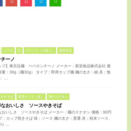
パスタ
塩
小サイズ（小盛り）
新栄食品
ンチーノ
ップ】東京拉麺 ペペロンチーノ メーカー：新栄食品株式会社 価
量：36g（麺30g） タイプ：即席カップ麺 麺の太さ：細 具：無
...
やきそば
普通サイズ（並）
麺のスナオシ
得なおいしさ ソースやきそば
なおいしさ ソースやきそば メーカー：麺のスナオシ 価格：90円
イプ：カップ焼きそば 味：ソース 麺の太さ：普通 具：粉末ソース、
...