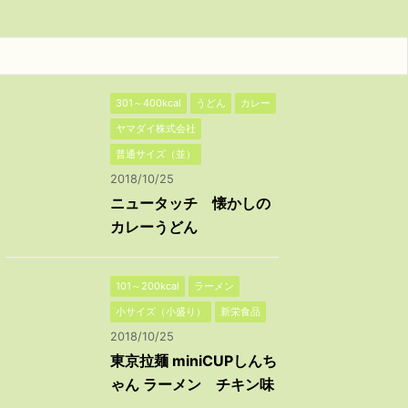
301～400kcal
うどん
カレー
ヤマダイ株式会社
普通サイズ（並）
2018/10/25
ニュータッチ 懐かしの
カレーうどん
101～200kcal
ラーメン
小サイズ（小盛り）
新栄食品
2018/10/25
東京拉麺 miniCUPしんち
ゃん ラーメン チキン味