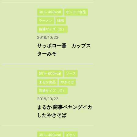
301～400kcal
サンヨー食品
ラーメン
味噌
普通サイズ（並）
2018/10/23
サッポロ一番 カップス
ターみそ
501～600kcal
ソース
まるか食品
やきそば
普通サイズ（並）
2018/10/23
まるか 商事ペヤングイカ
したやきそば
301～400kcal
イオン