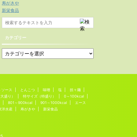
寿がきや
新栄食品
カテゴリー
トソース
とんこつ
味噌
塩
担々麺
（大盛り）
特サイズ（特盛り）
0～100kcal
801～900kcal
901～1000kcal
エース
東洋水産
寿がきや
新栄食品
R5
.