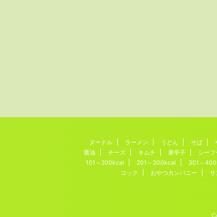
ヌードル
ラーメン
うどん
そば
醤油
チーズ
キムチ
唐辛子
シーフ
101～200kcal
201～300kcal
301～400
コック
おやつカンパニー
サ
C