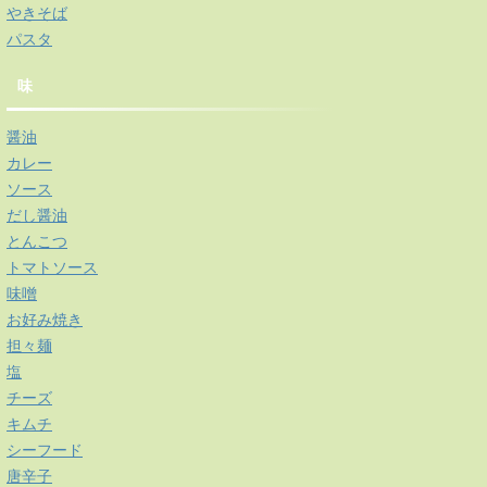
やきそば
パスタ
味
醤油
カレー
ソース
だし醤油
とんこつ
トマトソース
味噌
お好み焼き
担々麺
塩
チーズ
キムチ
シーフード
唐辛子