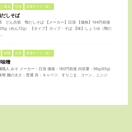
だし醤油
日清
普通サイズ（並）
鴨だしそば
清 どん兵衛 鴨だしそば 【メーカー】日清 【価格】194円前後
05g（めん72g） 【タイプ】カップ・そば 【味】しょうゆ（鴨だ
.
味噌
日清
普通サイズ（並）
醇味噌
人 みそ メーカー：日清 価格：180円前後 内容量：96g(65g)
味噌 麺の太さ：普通 具：キャベツ、すりごま、コーン、ニンジ