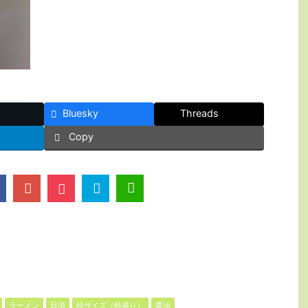
Bluesky
Threads
Copy
ラーメン
日清
特サイズ（特盛り）
醤油