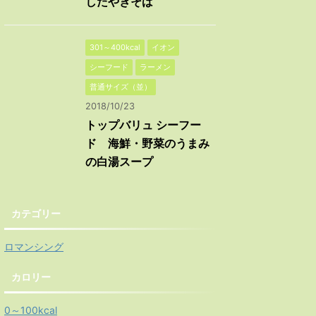
したやきそば
301～400kcal
イオン
シーフード
ラーメン
普通サイズ（並）
2018/10/23
トップバリュ シーフー
ド 海鮮・野菜のうまみ
の白湯スープ
カテゴリー
ロマンシング
カロリー
0～100kcal