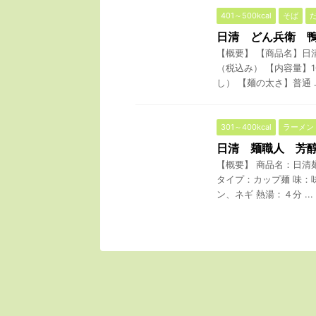
401～500kcal
そば
日清 どん兵衛 
【概要】 【商品名】日
（税込み） 【内容量】1
し） 【麺の太さ】普通 ..
301～400kcal
ラーメン
日清 麺職人 芳
【概要】 商品名：日清麺職
タイプ：カップ麺 味：
ン、ネギ 熱湯：４分 ...