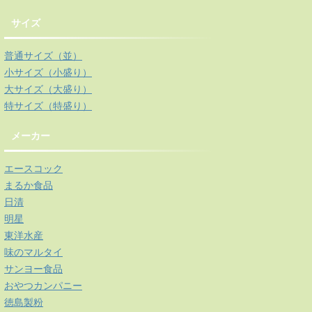
サイズ
普通サイズ（並）
小サイズ（小盛り）
大サイズ（大盛り）
特サイズ（特盛り）
メーカー
エースコック
まるか食品
日清
明星
東洋水産
味のマルタイ
サンヨー食品
おやつカンパニー
徳島製粉