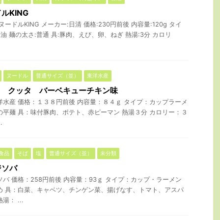
ルKING
ードルKING メーカー:日清 価格:230円前後 内容量:120g タイ
醤油 麺の太さ:普通 具:豚肉、えび、卵、ねぎ 熱湯:3分 カロリ
ヌードル
普通サイズ（並）
東洋水産
A クッタ バーベキューチキン味
洋水産 価格：１３８円前後 内容量：８４ｇ タイプ：カップラーメ
の平麺 具：味付豚肉、ポテト、赤ピーマン 熱湯３分 カロリー：３
.
食品
そば
塩
普通サイズ（並）
未分類
ジソバ
バ 価格：258円前後 内容量：93ｇ タイプ：カップ・ラーメン
め 具：白菜、キャベツ、チンゲン菜、揚げなす、トマト、アスパ
： ...