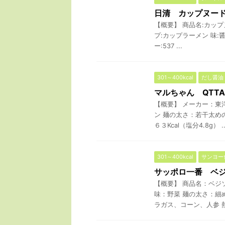
日清 カップヌード
【概要】 商品名:カップヌ
プ:カップラーメン 味:
ー:537 ...
301～400kcal
だし醤油
マルちゃん QTT
【概要】 メーカー：東
ン 麺の太さ：若干太め
６３Kcal（塩分4.8g） ..
301～400kcal
サンヨー
サッポロ一番 ベ
【概要】 商品名：ベジソ
味：野菜 麺の太さ：細
ラガス、コーン、人参 熱湯