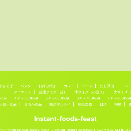
やきそば
パスタ
お好み焼き
カレー
ソース
だし醤油
トマ
ード
ダイエット
普通サイズ（並）
小サイズ（小盛り）
大サイズ
kcal
401～500kcal
501～600kcal
601～700kcal
701～800kcal
ンヨー食品
まるか食品
味のマルタイ
徳島製粉
日清
明星
Instant-foods-feast
opyright© Instant-foods-feast , 2026 All Rights Reserved Powered by
AFFINGE