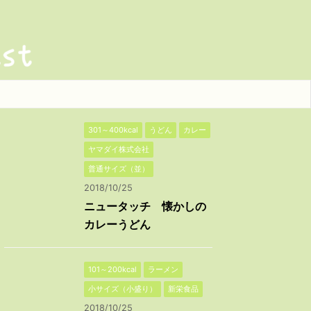
301～400kcal
うどん
カレー
ヤマダイ株式会社
普通サイズ（並）
2018/10/25
ニュータッチ 懐かしの
カレーうどん
101～200kcal
ラーメン
小サイズ（小盛り）
新栄食品
2018/10/25