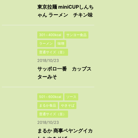
東京拉麺 miniCUPしんち
ゃん ラーメン チキン味
301～400kcal
サンヨー食品
ラーメン
味噌
普通サイズ（並）
2018/10/23
サッポロ一番 カップス
ターみそ
501～600kcal
ソース
まるか食品
やきそば
普通サイズ（並）
2018/10/23
まるか 商事ペヤングイカ